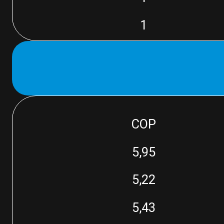
1
COP
5,95
5,22
5,43