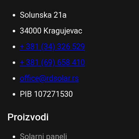
Solunska 21a
34000 Kragujevac
+ 381 (34) 326 529
+ 381 (69) 658 410
office@rdsolar.rs
PIB 107271530
Proizvodi
Solarni paneli