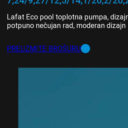
7,24/9,27/12,5/14,1/20,2/20,
Lafat Eco pool toplotna pumpa, dizajn
potpuno nečujan rad, moderan dizajn 
PREUZMITE BROŠURU