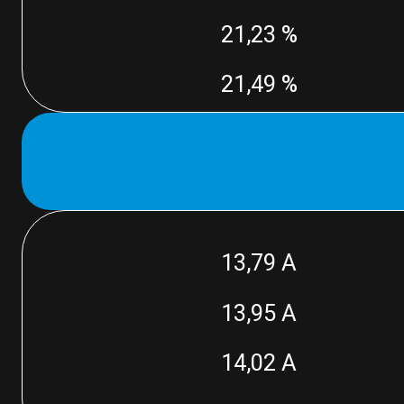
21,23 %
21,49 %
13,79 A
13,95 A
14,02 A