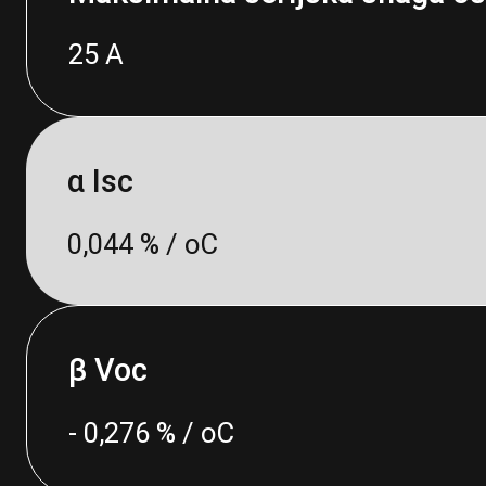
25 A
α Isc
0,044 % / oC
β Voc
- 0,276 % / oC