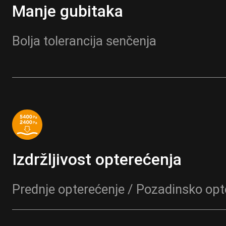
Manje gubitaka
Bolja tolerancija senčenja
Izdržljivost opterećenja
Prednje opterećenje / Pozadinsko opt