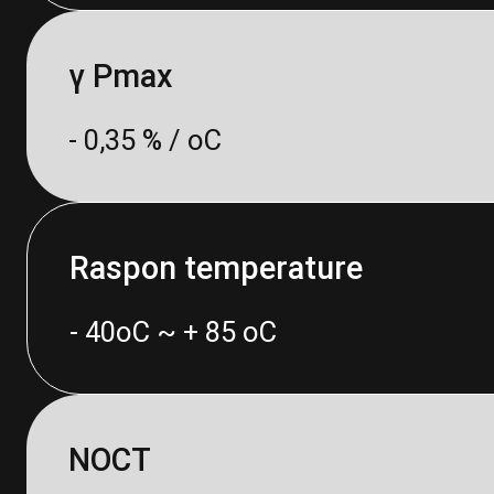
γ Pmax
- 0,35 % / oC
Raspon temperature
- 40oC ~ + 85 oC
NOCT