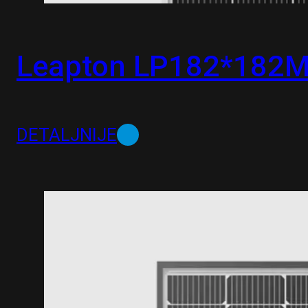
Leapton LP182*182
DETALJNIJE