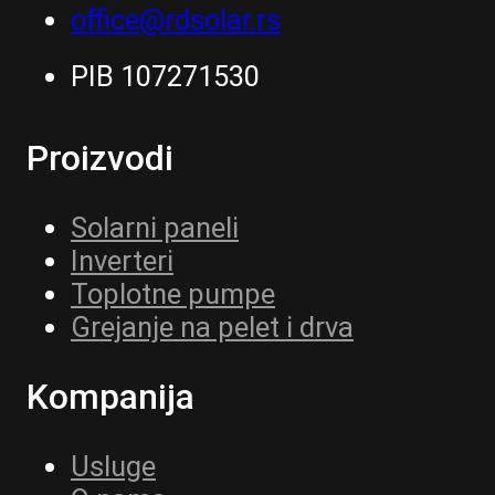
office@rdsolar.rs
PIB 107271530
Proizvodi
Solarni paneli
Inverteri
Toplotne pumpe
Grejanje na pelet i drva
Kompanija
Usluge