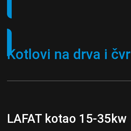
Kotlovi na drva i čv
LAFAT kotao 15-35kw