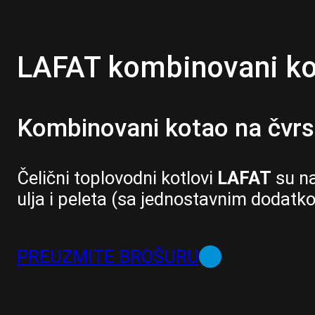
LAFAT kombinovani k
Kombinovani kotao na čvrs
Čelični toplovodni kotlovi
LAFAT
su na
ulja i peleta (sa jednostavnim dodat
PREUZMITE BROŠURU